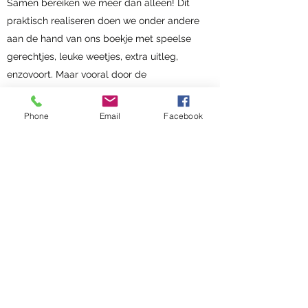
Samen bereiken we meer dan alleen! Dit
praktisch realiseren doen we onder andere
aan de hand van ons boekje met speelse
gerechtjes, leuke weetjes, extra uitleg,
enzovoort. Maar vooral door de
persoonlijke begeleiding en
ondersteuning!
Phone
Email
Facebook
Maak nu je afspraak!
Diëtistenpraktijk Lotte De Clercq
Praktijk Gent: Frans Van Ryhovelaan
204
- 9000
Gent
Praktijk Kortrijk: Neder Mosscher 43 -
8500 Kortrijk