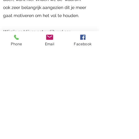
ook zeer belangrijk aangezien dit je meer
gaat motiveren om het vol te houden.
Wij zijn en blijven natuurlijk wel een
diëtisten
, dus we kunnen je helpen met je
Phone
Email
Facebook
voedingspatroon
en hoe we dit gezonder
kunnen maken. Uiteraard vervangen deze
consultaties, niet de consultaties bij een
psycholoog en vervangen ze ook hun advies
niet. Wel kunnen we gerust
samenwerken
met jouw
psycholoog
, dit om de zorg voor
jou zo optimaal mogelijk te maken.
Voedingspsychologie
Diëtistenpraktijk Lotte De Clercq