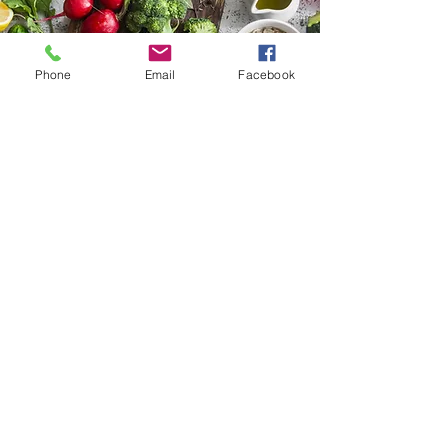
Phone
Email
Facebook
Diëtistenpraktijk Lotte De Clercq
Praktijk Gent: Frans Van Ryhovelaan
204
- 9000
Gent
Praktijk Kortrijk: Neder Mosscher 43 -
8500 Kortrijk
Afspraak of info?
info@lottedeclercq.be
GSM:
0499/89.98.25
©2021 door Diëtistenpraktijk Lotte De Clercq.