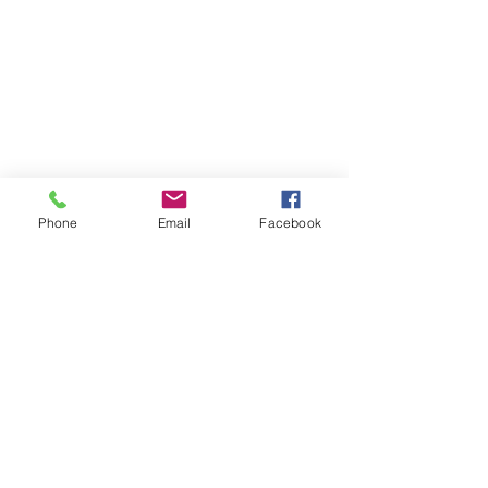
Diëtistenpraktijk Lotte De Clercq
Phone
Email
Facebook
Praktijk Gent: Frans Van Ryhovelaan
204
- 9000
Gent
Praktijk Kortrijk: Neder Mosscher 43 -
8500 Kortrijk
Afspraak of info?
info@lottedeclercq.be
GSM:
0499/89.98.25
©2021 door Diëtistenpraktijk Lotte De Clercq.