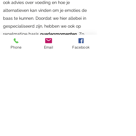
ook advies over voeding en hoe je
alternatieven kan vinden om je emoties de
baas te kunnen. Doordat we hier allebei in
gespecialiseerd zijn, hebben we ook op
regelmatige basis
overlegmomenten
. Zo
zijn we zeker dat we je op de best
Phone
Email
Facebook
mogelijke manier kunnen verder helpen.
Maar ben ik wel een emotionele
eter?
Aangezien het niet altijd makkelijk is om
voor jezelf uit te maken of je een
emotionele eter bent, gaan we hier
uitgebreid op
screenen
tijdens de