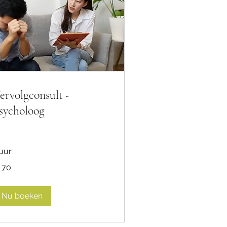
ervolgconsult -
sycholoog
 uur
 70
ro
Nu boeken