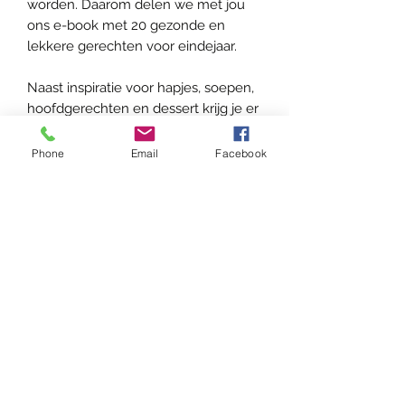
worden. Daarom delen we met jou
ons e-book met 20 gezonde en
lekkere gerechten voor eindejaar.
Naast inspiratie voor hapjes, soepen,
hoofdgerechten en dessert krijg je er
ook nog een aantal tips bij over hoe
je verstandig met deze
Phone
Email
Facebook
feestenperiode kunt omgaan. Dus
veel lees- en kookplezier!
Diëtistenpraktijk Lotte De Clercq
Praktijk Gent: Frans Van Ryhovelaan
204
- 9000
Gent
Praktijk Kortrijk: Neder Mosscher 43 -
8500 Kortrijk