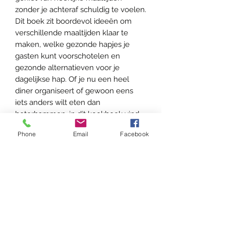
zonder je achteraf schuldig te voelen.
Dit boek zit boordevol ideeën om
verschillende maaltijden klaar te
maken, welke gezonde hapjes je
gasten kunt voorschotelen en
gezonde alternatieven voor je
dagelijkse hap. Of je nu een heel
diner organiseert of gewoon eens
iets anders wilt eten dan
boterhammen, in dit kookboek vind
je gegarandeerd de nodige inspiratie.
Phone
Email
Facebook
Leer om zelf gezonde voeding lekker
te maken en toch een vullende
portie te kunnen eten. Geef ook je
kinderen, gasten en vrienden
gezonde voeding zonder dat ze het
eigenlijk zelf beseffen. Je zult zien
dat het lukt om lekker eten te maken
zonder al te veel vet of zout te