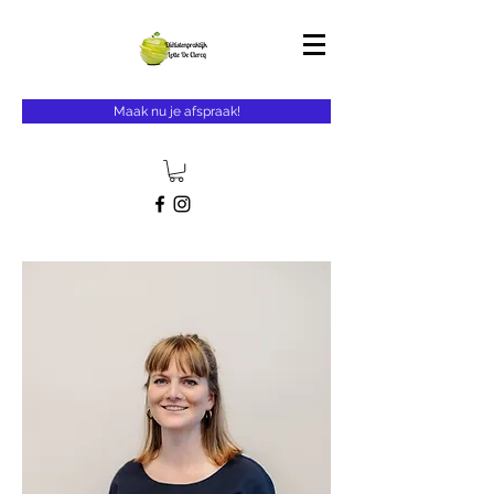
Maak nu je afspraak!