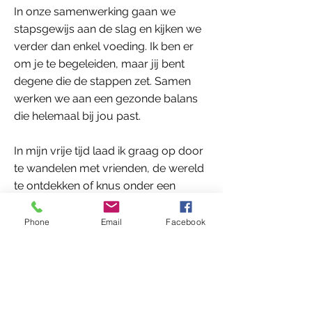
In onze samenwerking gaan we
stapsgewijs aan de slag en kijken we
verder dan enkel voeding. Ik ben er
om je te begeleiden, maar jij bent
degene die de stappen zet. Samen
werken we aan een gezonde balans
die helemaal bij jou past.
In mijn vrije tijd laad ik graag op door
te wandelen met vrienden, de wereld
te ontdekken of knus onder een
dekentje te kruipen met een goede (of
heerlijk slechte) film.
Phone
Email
Facebook
marieke@lottedeclercq.be
0499/89.98.25