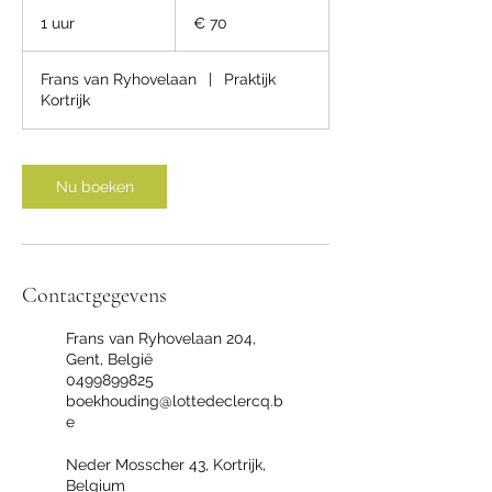
70
euro
1 uur
1
€ 70
u
u
Frans van Ryhovelaan
|
Praktijk
Kortrijk
Nu boeken
Contactgegevens
Frans van Ryhovelaan 204,
Gent, België
0499899825
boekhouding@lottedeclercq.b
e
Neder Mosscher 43, Kortrijk,
Belgium