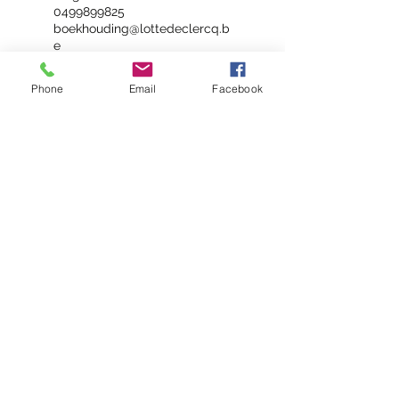
0499899825
boekhouding@lottedeclercq.b
e
Phone
Email
Facebook
Diëtistenpraktijk Lotte De Clercq
Praktijk Gent: Frans Van Ryhovelaan
204
- 9000
Gent
Praktijk Kortrijk: Neder Mosscher 43 -
8500 Kortrijk
Afspraak of info?
info@lottedeclercq.be
GSM:
0499/89.98.25